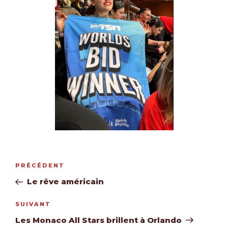
Navigation
Article
PRÉCÉDENT
de
précédent
Le rêve américain
l’article
Article
SUIVANT
suivant
Les Monaco All Stars brillent à Orlando