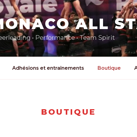
MONACO ALL S
erleading • Performance • Team Spirit
Adhésions et entraînements
Boutique
A
BOUTIQUE