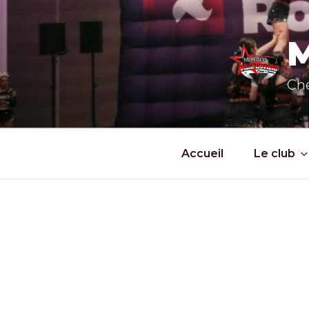
Aller
au
contenu
principal
Che
Accueil
Le club