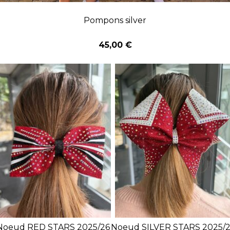
Pompons silver
45,00 €
Noeud RED STARS 2025/26
Noeud SILVER STARS 2025/