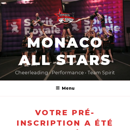
Aller
au
contenu
principal
MONACO
ALL STARS
Cheerleading • Performance • Team Spirit
Menu
VOTRE PRÉ-
INSCRIPTION A ÉTÉ