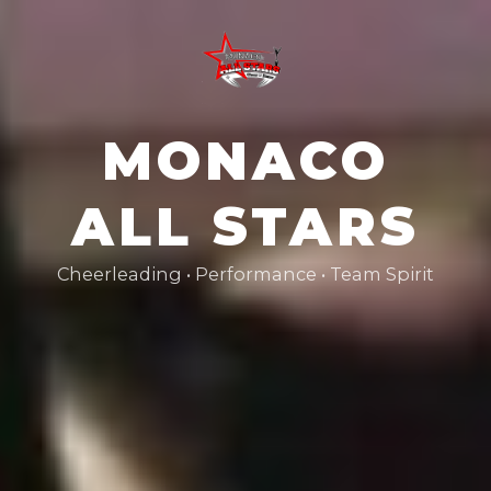
Aller
au
contenu
principal
MONACO
ALL STARS
Cheerleading • Performance • Team Spirit